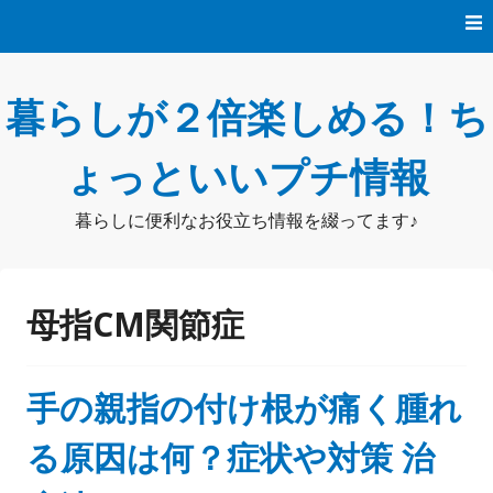
コ
ン
テ
ン
暮らしが２倍楽しめる！ち
ツ
へ
ス
ょっといいプチ情報
キ
ッ
暮らしに便利なお役立ち情報を綴ってます♪
プ
母指CM関節症
手の親指の付け根が痛く腫れ
る原因は何？症状や対策 治