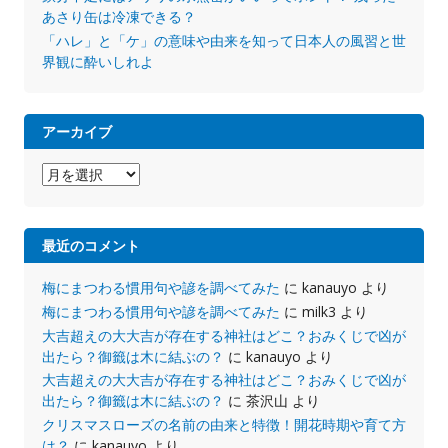
あさり缶は冷凍できる？
「ハレ」と「ケ」の意味や由来を知って日本人の風習と世
界観に酔いしれよ
アーカイブ
ア
ー
カ
イ
最近のコメント
ブ
梅にまつわる慣用句や諺を調べてみた
に
kanauyo
より
梅にまつわる慣用句や諺を調べてみた
に
milk3
より
大吉超えの大大吉が存在する神社はどこ？おみくじで凶が
出たら？御籤は木に結ぶの？
に
kanauyo
より
大吉超えの大大吉が存在する神社はどこ？おみくじで凶が
出たら？御籤は木に結ぶの？
に
茶沢山
より
クリスマスローズの名前の由来と特徴！開花時期や育て方
は？
に
kanauyo
より