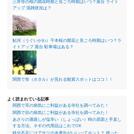
三井寺の桜の開花時期と見ごろ時期はいつ？屋台 ライト
アップ 混雑状況は？
鮎河（うぐいがわ）千本桜の開花と見ごろ時期はいつ？ラ
イトアップ 屋台 駐車場はある？
関西で蛍（ホタル）が見れる観賞スポットはココ！！
よく読まれている記事
関西で耳の病気にご利益がある寺社を調べてみた！
関西で目の病気にご利益がある寺社を調べてみた！
あさりの酒蒸しが塩辛い（しょっぱい）時の原因と手直し
する方法。ネギの代用品はこれでOK
鉄分不足にはアサリの水煮缶がいいってホント？ 残った