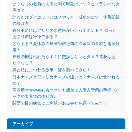
ひぐらしの名前の由来と鳴く時期はいつ？ヒグラシのなき
声は？
計るだけダイエットとは？やり方・成功のコツ・体重記録
の続け方
鉄分不足にはアサリの水煮缶がいいってホント？ 残った
あさり缶は冷凍できる？
どうする？夏休みの帰省や旅行前の冷蔵庫の食材と電源対
策！
神棚の榊は枯れたらすぐに交換しないとダメ？造花はあ
り？なし？
嫁と姑にまつわる故事・諺を調べてみた！
日本ナマズとアメリカナマズの違いは？ナマズは食べれる
の？
不器用ママや初心者ママでも簡単！入園入学用の手提げバ
ッグや巾着袋の作り方♪
関西で目の病気にご利益がある寺社を調べてみた！
アーカイブ