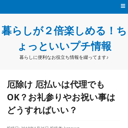
コ
ン
テ
ン
暮らしが２倍楽しめる！ち
ツ
へ
ス
ょっといいプチ情報
キ
ッ
暮らしに便利なお役立ち情報を綴ってます♪
プ
厄除け 厄払いは代理でも
OK？お礼参りやお祝い事は
どうすればいい？