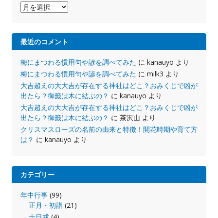
ア
ー
カ
イ
最近のコメント
ブ
梅にまつわる慣用句や諺を調べてみた
に
kanauyo
より
梅にまつわる慣用句や諺を調べてみた
に
milk3
より
大吉超えの大大吉が存在する神社はどこ？おみくじで凶が
出たら？御籤は木に結ぶの？
に
kanauyo
より
大吉超えの大大吉が存在する神社はどこ？おみくじで凶が
出たら？御籤は木に結ぶの？
に
茶沢山
より
クリスマスローズの名前の由来と特徴！開花時期や育て方
は？
に
kanauyo
より
カテゴリー
年中行事
(99)
正月・初詣
(21)
十日戎
(4)