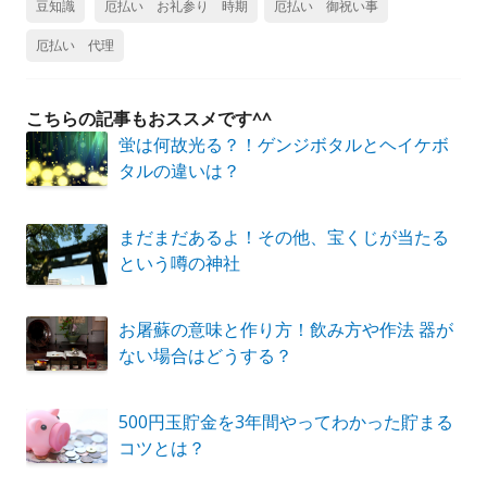
豆知識
厄払い お礼参り 時期
厄払い 御祝い事
厄払い 代理
こちらの記事もおススメです^^
蛍は何故光る？！ゲンジボタルとヘイケボ
タルの違いは？
まだまだあるよ！その他、宝くじが当たる
という噂の神社
お屠蘇の意味と作り方！飲み方や作法 器が
ない場合はどうする？
500円玉貯金を3年間やってわかった貯まる
コツとは？