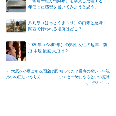
『金運一粒万倍財布』を購入した理由と半
年使った感想を書いてみようと思う。
八朔祭（はっさくまつり）の由来と意味！
関西で行われる場所はどこ？
2020年（令和2年）の男性 女性の厄年！前
厄 本厄 後厄 大厄は？
投
←
大厄を小厄にする厄除け厄
知ってた？長寿の祝い（年祝
稿
払いの正しいやり方！
い）と一緒にやるといい厄除
ナ
け厄払い！
→
ビ
ゲ
ー
シ
ョ