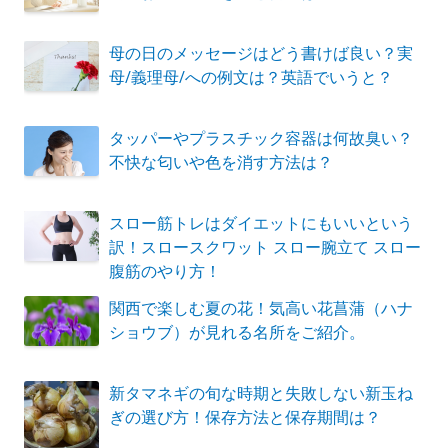
母の日のメッセージはどう書けば良い？実
母/義理母/への例文は？英語でいうと？
タッパーやプラスチック容器は何故臭い？
不快な匂いや色を消す方法は？
スロー筋トレはダイエットにもいいという
訳！スロースクワット スロー腕立て スロー
腹筋のやり方！
関西で楽しむ夏の花！気高い花菖蒲（ハナ
ショウブ）が見れる名所をご紹介。
新タマネギの旬な時期と失敗しない新玉ね
ぎの選び方！保存方法と保存期間は？