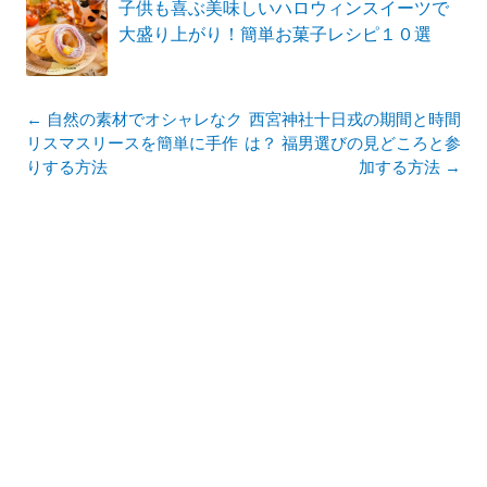
子供も喜ぶ美味しいハロウィンスイーツで
大盛り上がり！簡単お菓子レシピ１０選
投
←
自然の素材でオシャレなク
西宮神社十日戎の期間と時間
稿
リスマスリースを簡単に手作
は？ 福男選びの見どころと参
ナ
りする方法
加する方法
→
ビ
ゲ
ー
シ
ョ
ン