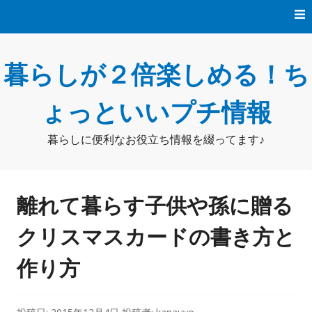
コ
ン
テ
ン
暮らしが２倍楽しめる！ち
ツ
へ
ス
ょっといいプチ情報
キ
ッ
暮らしに便利なお役立ち情報を綴ってます♪
プ
離れて暮らす子供や孫に贈る
クリスマスカードの書き方と
作り方