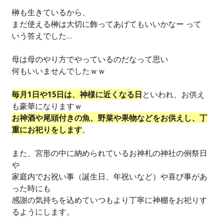
榊も生きているから、
まだ使える榊は大切に飾ってあげてもいいかなー って
いう答えでした…
母は母のやり方でやっているのだなって思い
何もいいませんでしたｗｗ
毎月1日や15日は、神様に近くなる日
といわれ、お供え
も豪華になりますｗ
お神酒や尾頭付きの魚、野菜や果物などをお供えし、丁
重にお祀りをします
。
また、宮形の中に納められているお神札の神社の例祭日
や
家庭内でお祝い事（誕生日、年祝いなど）や喜び事があ
った時にも
感謝の気持ちを込めていつもより丁寧に神棚をお祀りす
るようにします。