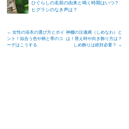
ひぐらしの名前の由来と鳴く時期はいつ？
ヒグラシのなき声は？
投
←
女性の浴衣の選び方とポイ
神棚の注連縄（しめなわ）と
稿
ント！似合う色や柄と帯のコ
は！替え時や向き飾り方は？
ナ
ーデはこうする
しめ飾りは絶対必要？
→
ビ
ゲ
ー
シ
ョ
ン