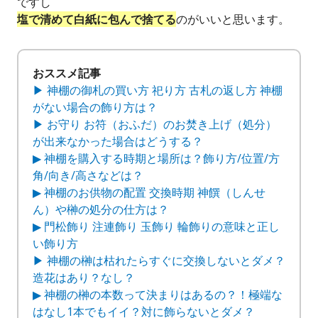
ですし
塩で清めて白紙に包んで捨てる
のがいいと思います。
おススメ記事
▶ 神棚の御札の買い方 祀り方 古札の返し方 神棚
がない場合の飾り方は？
▶ お守り お符（おふだ）のお焚き上げ（処分）
が出来なかった場合はどうする？
▶ 神棚を購入する時期と場所は？飾り方/位置/方
角/向き/高さなどは？
▶ 神棚のお供物の配置 交換時期 神饌（しんせ
ん）や榊の処分の仕方は？
▶ 門松飾り 注連飾り 玉飾り 輪飾りの意味と正し
い飾り方
▶ 神棚の榊は枯れたらすぐに交換しないとダメ？
造花はあり？なし？
▶ 神棚の榊の本数って決まりはあるの？！極端な
はなし1本でもイイ？対に飾らないとダメ？