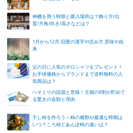
神棚を買う時期と購入場所は？飾り方/位
置/方角/向き/高さなどは？
1月から12月 旧暦の漢字や読み方 意味や由
来
父の日に人気のポロシャツをプレゼント！
お手頃価格からブランドまで送料無料の人
気商品は？
へそくりの語源と意味！主婦の6割が貯めて
る驚きの金額と理由
干し柿を作ろう～柿の種類や最適な時期は
いつ？ころ柿とあんぽ柿の違いは？