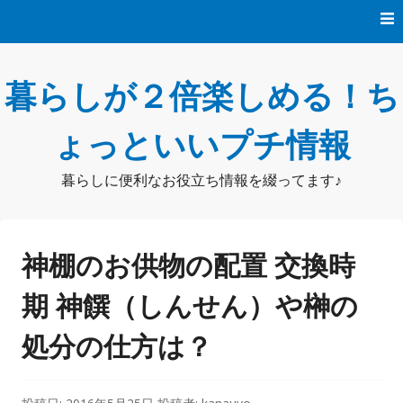
コ
ン
テ
ン
暮らしが２倍楽しめる！ち
ツ
へ
ス
ょっといいプチ情報
キ
ッ
暮らしに便利なお役立ち情報を綴ってます♪
プ
神棚のお供物の配置 交換時
期 神饌（しんせん）や榊の
処分の仕方は？