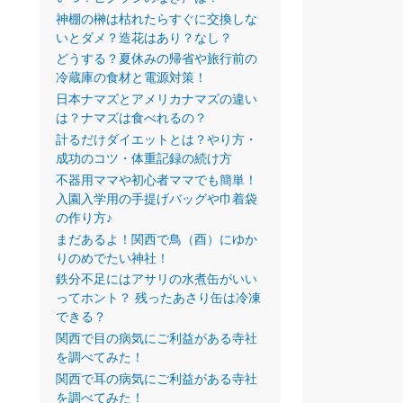
神棚の榊は枯れたらすぐに交換しな
いとダメ？造花はあり？なし？
どうする？夏休みの帰省や旅行前の
冷蔵庫の食材と電源対策！
日本ナマズとアメリカナマズの違い
は？ナマズは食べれるの？
計るだけダイエットとは？やり方・
成功のコツ・体重記録の続け方
不器用ママや初心者ママでも簡単！
入園入学用の手提げバッグや巾着袋
の作り方♪
まだあるよ！関西で鳥（酉）にゆか
りのめでたい神社！
鉄分不足にはアサリの水煮缶がいい
ってホント？ 残ったあさり缶は冷凍
できる？
関西で目の病気にご利益がある寺社
を調べてみた！
関西で耳の病気にご利益がある寺社
を調べてみた！