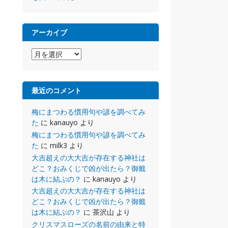
アーカイブ
ア
ー
カ
イ
最近のコメント
ブ
梅にまつわる慣用句や諺を調べてみ
た
に
kanauyo
より
梅にまつわる慣用句や諺を調べてみ
た
に
milk3
より
大吉超えの大大吉が存在する神社は
どこ？おみくじで凶が出たら？御籤
は木に結ぶの？
に
kanauyo
より
大吉超えの大大吉が存在する神社は
どこ？おみくじで凶が出たら？御籤
は木に結ぶの？
に
茶沢山
より
クリスマスローズの名前の由来と特