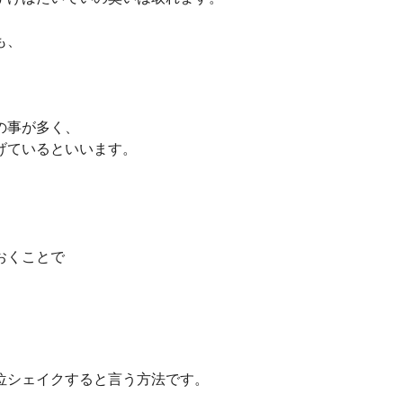
も、
の事が多く、
げているといいます。
おくことで
、
位シェイクすると言う方法です。