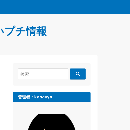
いプチ情報
検
索:
管理者：kanauyo