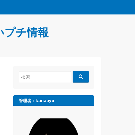
いプチ情報
検
索:
管理者：kanauyo