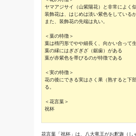
ヤマアジサイ（山紫陽花）と非常によく
装飾花は、はじめは淡い紫色をしている
また、装飾花の先端は丸い。
＜葉の特徴＞
葉は楕円形でやや細長く、向かい合って
葉の縁にはぎざぎざ（鋸歯）がある
葉が赤紫色を帯びるのが特徴である
＜実の特徴＞
花の後にできる実はさく果（熟すると下
る。
＜花言葉＞
祝杯
花言葉「祝杯」は、八大竜王がお釈迦（し