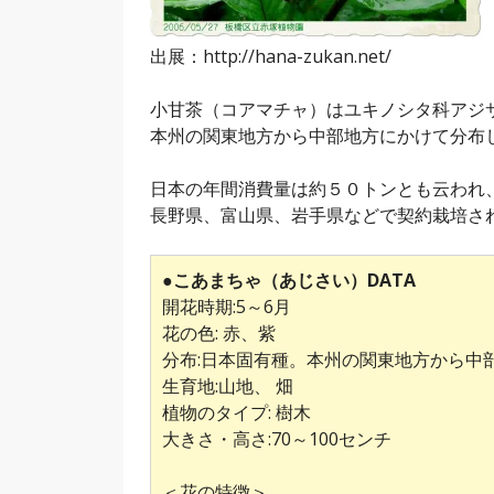
出展：http://hana-zukan.net/
小甘茶（コアマチャ）はユキノシタ科アジ
本州の関東地方から中部地方にかけて分布
日本の年間消費量は約５０トンとも云われ
長野県、富山県、岩手県などで契約栽培さ
●こあまちゃ（あじさい）DATA
開花時期:5～6月
花の色: 赤、紫
分布:日本固有種。本州の関東地方から中
生育地:山地、 畑
植物のタイプ: 樹木
大きさ・高さ:70～100センチ
＜花の特徴＞