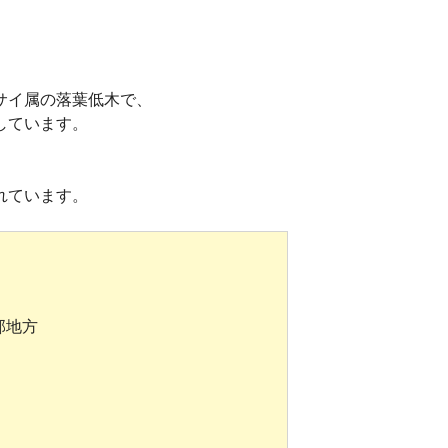
サイ属の落葉低木で、
しています。
、
れています。
部地方