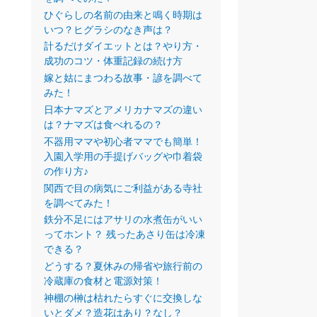
ひぐらしの名前の由来と鳴く時期は
いつ？ヒグラシのなき声は？
計るだけダイエットとは？やり方・
成功のコツ・体重記録の続け方
嫁と姑にまつわる故事・諺を調べて
みた！
日本ナマズとアメリカナマズの違い
は？ナマズは食べれるの？
不器用ママや初心者ママでも簡単！
入園入学用の手提げバッグや巾着袋
の作り方♪
関西で目の病気にご利益がある寺社
を調べてみた！
鉄分不足にはアサリの水煮缶がいい
ってホント？ 残ったあさり缶は冷凍
できる？
どうする？夏休みの帰省や旅行前の
冷蔵庫の食材と電源対策！
神棚の榊は枯れたらすぐに交換しな
いとダメ？造花はあり？なし？