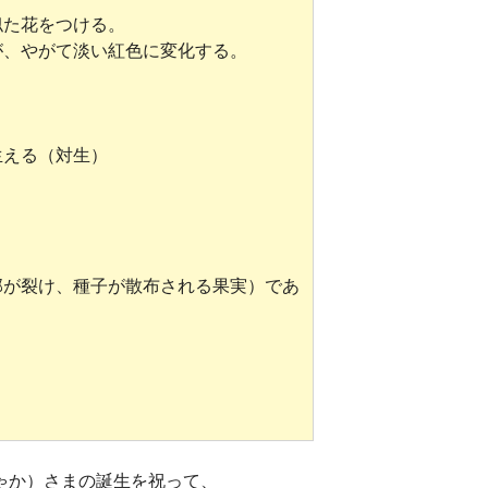
似た花をつける。
が、やがて淡い紅色に変化する。
生える（対生）
部が裂け、種子が散布される果実）であ
ゃか）さまの誕生を祝って、