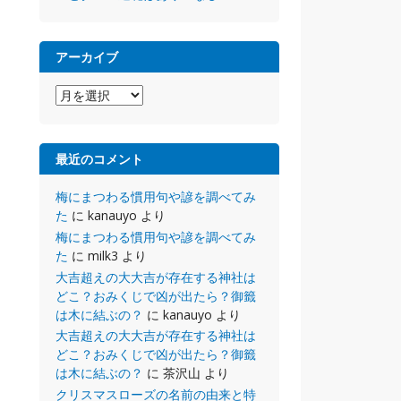
アーカイブ
ア
ー
カ
イ
最近のコメント
ブ
梅にまつわる慣用句や諺を調べてみ
た
に
kanauyo
より
梅にまつわる慣用句や諺を調べてみ
た
に
milk3
より
大吉超えの大大吉が存在する神社は
どこ？おみくじで凶が出たら？御籤
は木に結ぶの？
に
kanauyo
より
大吉超えの大大吉が存在する神社は
どこ？おみくじで凶が出たら？御籤
は木に結ぶの？
に
茶沢山
より
クリスマスローズの名前の由来と特