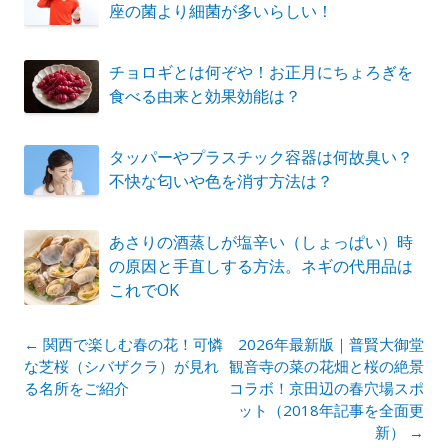
座の菌より細菌が多いらしい！
チョロギとは何ぞや！お正月にちょろぎを
食べる由来と効果効能は？
タッパーやプラスチック容器は何故臭い？
不快な匂いや色を消す方法は？
あさりの酒蒸しが塩辛い（しょっぱい）時
の原因と手直しする方法。ネギの代用品は
これでOK
投
←
関西で楽しむ春の花！可憐
2026年最新版｜普賢大御堂
稿
な芝桜（シバザクラ）が見れ
観音寺の菜の花畑と桜の絶景
ナ
る名所をご紹介
コラボ！京田辺の春穴場スポ
ビ
ット（2018年記事を全面更
ゲ
新）
→