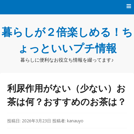
コ
ン
テ
ン
暮らしが２倍楽しめる！ち
ツ
へ
ス
ょっといいプチ情報
キ
ッ
暮らしに便利なお役立ち情報を綴ってます♪
プ
利尿作用がない（少ない）お
茶は何？おすすめのお茶は？
投稿日:
2026年3月23日
投稿者:
kanauyo