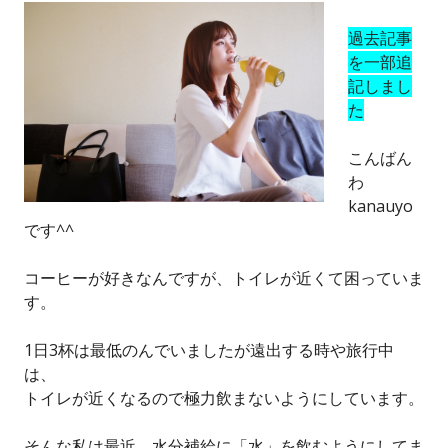
過去記事
を一部追
記しまし
た
こんばん
わ
kanauyo
です^^
コーヒーが好きなんですが、トイレが近くて困っていま
す。
1日3杯は最低のんでいましたが遠出する時や旅行中
は、
トイレが近くなるので極力飲まないようにしています。
そんな私は最近、水分補給に「水」を飲むようにしてま