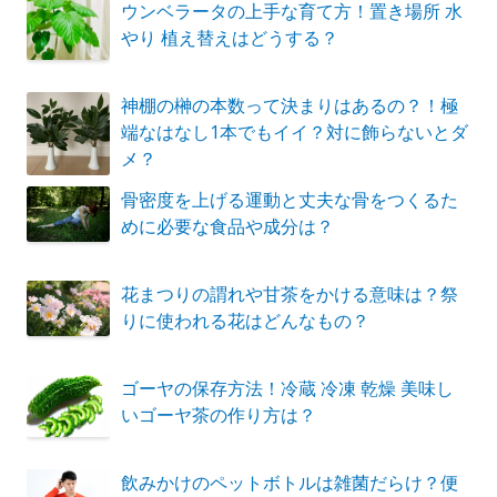
ウンベラータの上手な育て方！置き場所 水
やり 植え替えはどうする？
神棚の榊の本数って決まりはあるの？！極
端なはなし1本でもイイ？対に飾らないとダ
メ？
骨密度を上げる運動と丈夫な骨をつくるた
めに必要な食品や成分は？
花まつりの謂れや甘茶をかける意味は？祭
りに使われる花はどんなもの？
ゴーヤの保存方法！冷蔵 冷凍 乾燥 美味し
いゴーヤ茶の作り方は？
飲みかけのペットボトルは雑菌だらけ？便