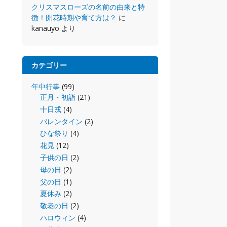
クリスマスローズの名前の由来と特
徴！開花時期や育て方は？
に
kanauyo
より
カテゴリー
年中行事
(99)
正月・初詣
(21)
十日戎
(4)
バレンタイン
(2)
ひな祭り
(4)
花見
(12)
子供の日
(2)
母の日
(2)
父の日
(1)
夏休み
(2)
敬老の日
(2)
ハロウィン
(4)