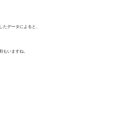
チしたデータによると、
。
1割もいますね。