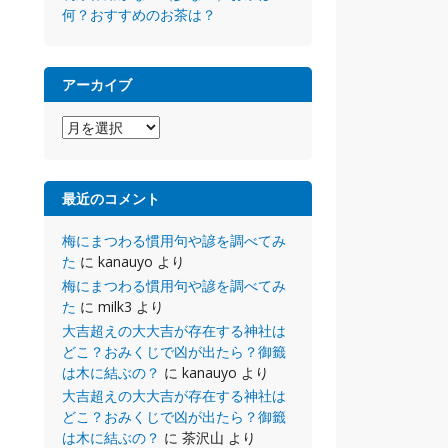
何？おすすめのお茶は？
アーカイブ
ア
ー
カ
イ
最近のコメント
ブ
梅にまつわる慣用句や諺を調べてみ
た
に
kanauyo
より
梅にまつわる慣用句や諺を調べてみ
た
に
milk3
より
大吉超えの大大吉が存在する神社は
どこ？おみくじで凶が出たら？御籤
は木に結ぶの？
に
kanauyo
より
大吉超えの大大吉が存在する神社は
どこ？おみくじで凶が出たら？御籤
は木に結ぶの？
に
茶沢山
より