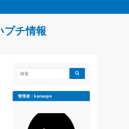
いプチ情報
検
索:
管理者：kanauyo