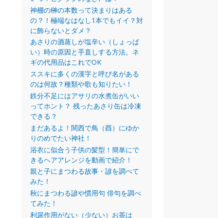
神棚の榊の本数って決まりはある
の？！極端なはなし1本でもイイ？対
に飾らないとダメ？
あさりの酒蒸しが塩辛い（しょっぱ
い）時の原因と手直しする方法。ネ
ギの代用品はこれでOK
ススキに多くの漢字と呼び名がある
のは何故？種類や歌も知りたい！
鉄分不足にはアサリの水煮缶がいい
ってホント？ 残ったあさり缶は冷凍
できる？
まだあるよ！関西で鳥（酉）にゆか
りのめでたい神社！
浴衣に似合う子供の髪型！簡単にで
きるヘアアレンジを動画で紹介！
親と子にまつわる故事・諺を調べて
みた！
秋にまつわる諺や慣用句 俳句を調べ
てみた！
利尿作用がない（少ない）お茶は