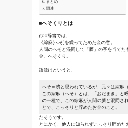
まとめ
関連
■へそくりとは
goo辞書では、
《綜麻(へそ)を繰ってためた金の意。
人間のへそと混同して「臍」の字を当てた
金。へそくり。
語源はというと、
へそ＝臍と思われているが、元々は綜麻
この綜麻（へそ）とは、「おだまき」と
の一種で、この綜麻が人間の臍と混同さ
とで、こっそりと貯めたお金のこと。
だそうです。
とにかく、他人に知られずこっそり貯めた