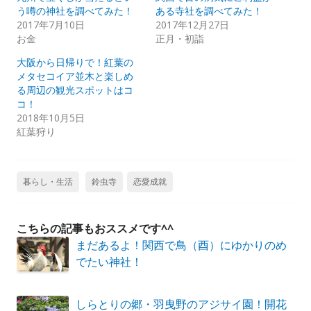
う噂の神社を調べてみた！
ある寺社を調べてみた！
2017年7月10日
2017年12月27日
お金
正月・初詣
大阪から日帰りで！紅葉の
メタセコイア並木と楽しめ
る周辺の観光スポットはコ
コ！
2018年10月5日
紅葉狩り
暮らし・生活
鈴虫寺
恋愛成就
こちらの記事もおススメです^^
まだあるよ！関西で鳥（酉）にゆかりのめ
でたい神社！
しらとりの郷・羽曳野のアジサイ園！開花