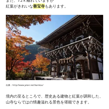
また、7.2ｋ離れていますが
紅葉がきれいな
善宝寺
もあります。
出典：http://www.jalan.net/kankou/
境内の至るところで、歴史ある建物と紅葉が調和した、
山寺ならではの情趣溢れる景色を堪能できます。