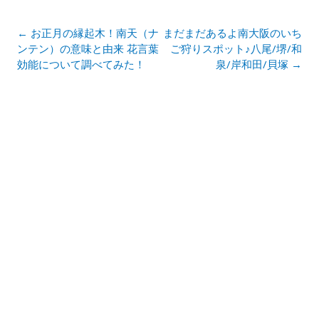
投
←
お正月の縁起木！南天（ナ
まだまだあるよ南大阪のいち
稿
ンテン）の意味と由来 花言葉
ご狩りスポット♪八尾/堺/和
ナ
効能について調べてみた！
泉/岸和田/貝塚
→
ビ
ゲ
ー
シ
ョ
ン