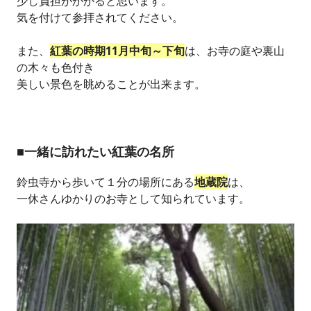
少し負担がかかると思います。
気を付けて参拝されてください。
また、
紅葉の時期11月中旬～下旬
は、お寺の庭や裏山
の木々も色付き
美しい景色を眺めることが出来ます。
■一緒に訪れたい紅葉の名所
鈴虫寺から歩いて１分の場所にある
地蔵院
は、
一休さんゆかりのお寺として知られています。