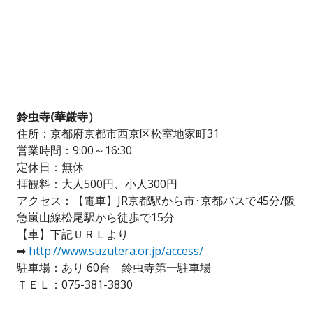
鈴虫寺(華厳寺）
住所：京都府京都市西京区松室地家町31
営業時間：9:00～16:30
定休日：無休
拝観料：大人500円、小人300円
アクセス：【電車】JR京都駅から市･京都バスで45分/阪
急嵐山線松尾駅から徒歩で15分
【車】下記ＵＲＬより
➡
http://www.suzutera.or.jp/access/
駐車場：あり 60台 鈴虫寺第一駐車場
ＴＥＬ：075-381-3830