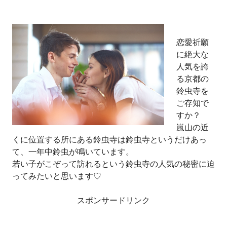
恋愛祈願
に絶大な
人気を誇
る京都の
鈴虫寺を
ご存知で
すか？
嵐山の近
くに位置する所にある鈴虫寺は鈴虫寺というだけあっ
て、一年中鈴虫が鳴いています。
若い子がこぞって訪れるという鈴虫寺の人気の秘密に迫
ってみたいと思います♡
スポンサードリンク