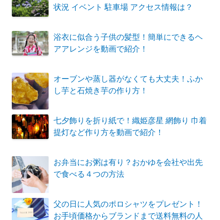
状況 イベント 駐車場 アクセス情報は？
浴衣に似合う子供の髪型！簡単にできるヘ
アアレンジを動画で紹介！
オーブンや蒸し器がなくても大丈夫！ふか
し芋と石焼き芋の作り方！
七夕飾りを折り紙で！織姫彦星 網飾り 巾着
提灯など作り方を動画で紹介！
お弁当にお粥は有り？おかゆを会社や出先
で食べる４つの方法
父の日に人気のポロシャツをプレゼント！
お手頃価格からブランドまで送料無料の人