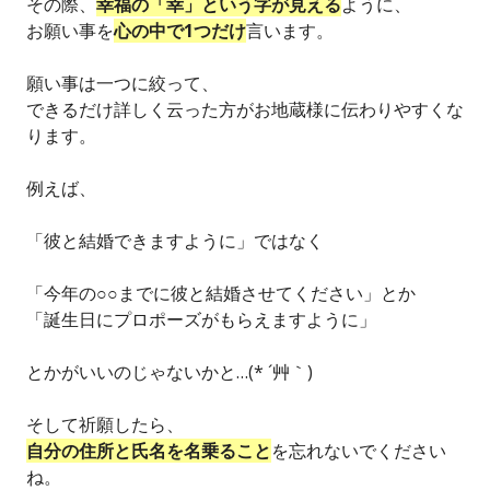
その際、
幸福の「幸」という字が見える
ように、
お願い事を
心の中で1つだけ
言います。
願い事は一つに絞って、
できるだけ詳しく云った方がお地蔵様に伝わりやすくな
ります。
例えば、
「彼と結婚できますように」ではなく
「今年の○○までに彼と結婚させてください」とか
「誕生日にプロポーズがもらえますように」
とかがいいのじゃないかと…(* ´艸｀)
そして祈願したら、
自分の住所と氏名を名乗ること
を忘れないでください
ね。