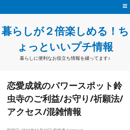
コ
ン
テ
ン
暮らしが２倍楽しめる！ち
ツ
へ
ス
ょっといいプチ情報
キ
ッ
暮らしに便利なお役立ち情報を綴ってます♪
プ
恋愛成就のパワースポット鈴
虫寺のご利益/お守り/祈願法/
アクセス/混雑情報