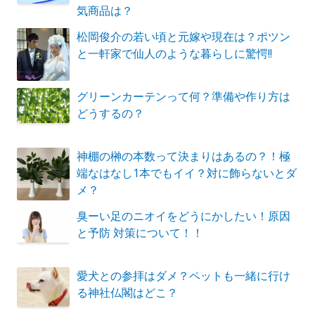
気商品は？
松岡俊介の若い頃と元嫁や現在は？ポツン
と一軒家で仙人のような暮らしに驚愕!!
グリーンカーテンって何？準備や作り方は
どうするの？
神棚の榊の本数って決まりはあるの？！極
端なはなし1本でもイイ？対に飾らないとダ
メ？
臭ーい足のニオイをどうにかしたい！原因
と予防 対策について！！
愛犬との参拝はダメ？ペットも一緒に行け
る神社仏閣はどこ？