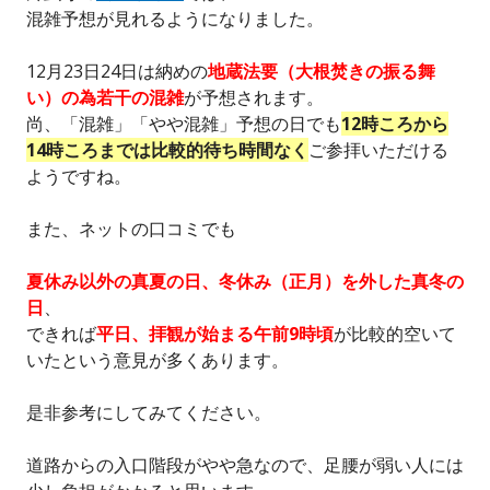
混雑予想が見れるようになりました。
12月23日24日は納めの
地蔵法要（大根焚きの振る舞
い）の為若干の混雑
が予想されます。
尚、「混雑」「やや混雑」予想の日でも
12時ころから
14時ころまでは比較的待ち時間なく
ご参拝いただける
ようですね。
また、ネットの口コミでも
夏休み以外の真夏の日、冬休み（正月）を外した真冬の
日
、
できれば
平日、拝観が始まる午前9時頃
が比較的空いて
いたという意見が多くあります。
是非参考にしてみてください。
道路からの入口階段がやや急なので、足腰が弱い人には