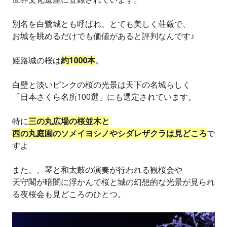
別名を白鷺城とも呼ばれ、とても美しく荘厳で、
お城を眺めるだけでも価値があると評判なんです♪
姫路城の桜は
約1000本
。
白壁と淡いピンクの桜の光景は天下の名城らしく
「日本さくら名所100選」にも選定されています。
特に
三の丸広場の桜並木と
西の丸庭園のソメイヨシノやシダレザクラは見どころ
で
すよ
また、、琴と和太鼓の演奏が行われる観桜会や
天守閣が暗闇に浮かんで桜と城の幻想的な光景が見られ
る夜桜会も見どころのひとつ。