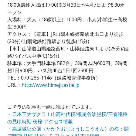
18:00(最終入城は17:00)※3月30日〜4月7日まで8:30オ
ープン
入場料：大人（18歳以上）1000円、小人(小学生〜高校
生)300円
アクセス：【電車】JR山陽本線姫路駅北出口より徒歩
(20分)/山陽電鉄姫路駅より徒歩(15分)
【車】山陽道山陽姫路西IC・山陽姫路東ICより(25分)/姫
路バイパス中地IC(15分)
駐車場：大手門駐車場 582台、3時間以内600円、3時間
超1日900円、バス約40台1日1回2500円
TEL：079-285-1146（姫路城管理事務所）
URL：
http://www.himejicastle.jp
コチラの記事も一緒に読まれています。
・日本三大ザクラ！山高神代桜/根尾谷淡墨桜/三春滝桜
の見頃時期 夜桜 アクセス情報
・高遠城址公園（たかとおじょうしこうえん）の桜：開
花時期 見頃 見どころ アクセス 駐車場情報！