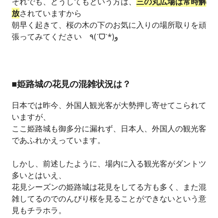
それでも、どうしてもという方は、
三の丸広場は常時解
放
されていますから
朝早く起きて、桜の木の下のお気に入りの場所取りを頑
張ってみてください ٩(ˊᗜˋ*)و
■姫路城の花見の混雑状況は？
日本では昨今、外国人観光客が大勢押し寄せてこられて
いますが、
ここ姫路城も御多分に漏れず、日本人、外国人の観光客
であふれかえっています。
しかし、前述したように、場内に入る観光客がダントツ
多いとはいえ、
花見シーズンの姫路城は花見をしてる方も多く、また混
雑してるのでのんびり桜を見ることができないという意
見もチラホラ。