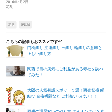
2016年4月2日
花見
花見
姫路城
こちらの記事もおススメです^^
門松飾り 注連飾り 玉飾り 輪飾りの意味と
正しい飾り方
関西で目の病気にご利益がある寺社を調べ
てみた！
大阪の人気初詣スポット５選！商売繁盛 縁
結び 合格祈願など ご利益いっぱい！！
両親の還暦祝いのやり方 タイミングは？喜