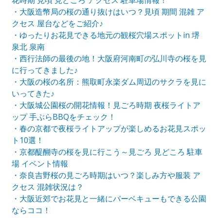
・大阪造幣局の桜の通り抜けはいつ？見頃 期間 混雑 ア
クセス 屋台などをご紹介♪
・ゆったりお花見できる地元の観桜穴場スポットin 堺
泉北 泉南
・西行法師の最後の地！大阪府河南町の弘川寺の桜を見
に行ってきました♪
・大阪の桜の名所：熊取町永楽ダム周辺のサクラを見に
いってきた♪
・大阪城公園桜の開花情報！見ごろ時期 夜桜ライトア
ップ 手ぶらBBQをチェック！
・春の京都で夜桜ライトアップが楽しめるお花見スポッ
ト10選！
・京都醍醐寺の桜を見に行こう～見ごろ 見どころ 駐車
場 イベント情報
・奈良吉野桜の見ごろ時期はいつ？楽しみ方や服装 ア
クセス 混雑状況は？
・大阪近郊でお花見と一緒にバーベキューもできる公園
ならココ！