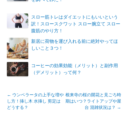
スロー筋トレはダイエットにもいいという
訳！スロースクワット スロー腕立て スロー
腹筋のやり方！
新居に荷物を運び入れる前に絶対やってほ
しいこと３つ！
コーヒーの効果効能（メリット）と副作用
（デメリット）って何？
投
←
ウンベラータの上手な増や
根来寺の桜の開花と見ごろ時
稿
し方！挿し木 水挿し 剪定は
期はいつ？ライトアップや屋
ナ
どうする？
台 混雑状況は？
→
ビ
ゲ
ー