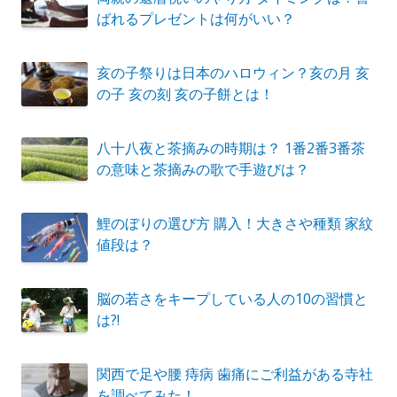
ばれるプレゼントは何がいい？
亥の子祭りは日本のハロウィン？亥の月 亥
の子 亥の刻 亥の子餅とは！
八十八夜と茶摘みの時期は？ 1番2番3番茶
の意味と茶摘みの歌で手遊びは？
鯉のぼりの選び方 購入！大きさや種類 家紋
値段は？
脳の若さをキープしている人の10の習慣と
は?!
関西で足や腰 痔病 歯痛にご利益がある寺社
を調べてみた！