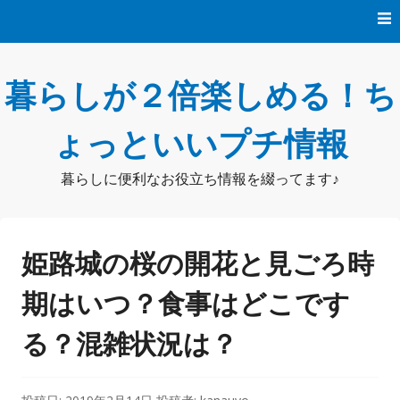
コ
ン
テ
ン
暮らしが２倍楽しめる！ち
ツ
へ
ス
ょっといいプチ情報
キ
ッ
暮らしに便利なお役立ち情報を綴ってます♪
プ
姫路城の桜の開花と見ごろ時
期はいつ？食事はどこです
る？混雑状況は？